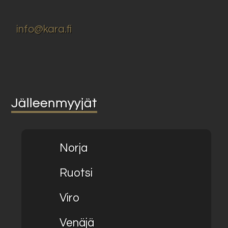
info@kara.fi
Jälleenmyyjät
Norja
Ruotsi
Viro
Venäjä